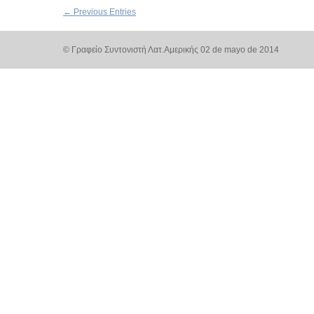
← Previous Entries
© Γραφείο Συντονιστή Λατ.Αμερικής 02 de mayo de 2014