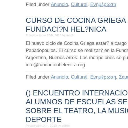
Filed under:
Anuncio
,
Cultural
,
Ενημέρωση
CURSO DE COCINA GRIEGA 
FUNDACI?N HEL?NICA
Posted octubre 26th, 2015 by admin
Εl nuevo ciclo de Cocina Griega estar? a cargo 
Papadopoulos. El curso se realizar? en la Fund
Argentina, Buenos Aires. Las incripciones se p
info@fundacionhelenica.org
Filed under:
Anuncio
,
Cultural
,
Ενημέρωση
,
Σεμ
() ENCUENTRO INTERNACIO
ALUMNOS DE ESCUELAS S
SOBRE EL TEATRO, LA MUSI
DEPORTE
Posted abril 14th, 2015 by admin