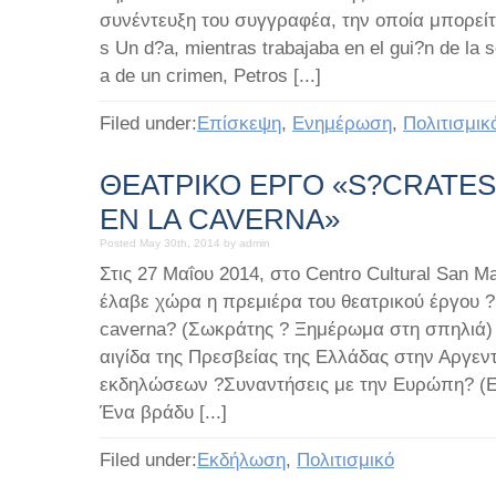
συνέντευξη του συγγραφέα, την οποία μπορείτ
s Un d?a, mientras trabajaba en el gui?n de la 
a de un crimen, Petros [...]
Filed under:
Eπίσκεψη
,
Ενημέρωση
,
Πολιτισμικ
ΘΕΑΤΡΙΚΟ ΕΡΓΟ «S?CRATE
EN LA CAVERNA»
Posted May 30th, 2014 by admin
Στις 27 Μαΐου 2014, στο Centro Cultural San M
έλαβε χώρα η πρεμιέρα του θεατρικού έργου ?
caverna? (Σωκράτης ? Ξημέρωμα στη σπηλιά) το
αιγίδα της Πρεσβείας της Ελλάδας στην Αργεντ
εκδηλώσεων ?Συναντήσεις με την Ευρώπη? (En
Ένα βράδυ [...]
Filed under:
Εκδήλωση
,
Πολιτισμικό