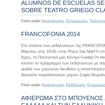
ALUMNOS DE ESCUELAS S
SOBRE TEATRO GRIEGO CL
Posted May 2nd, 2014 by admin
Filed under:
Ανακοίνωση
,
Ενημέρωση
,
Πολιτισμ
FRANCOFONIA 2014
Posted March 18th, 2014 by admin
Στο πλαίσιο των εκδηλώσεων της FRANCOFON
Μαρτίου, στις 19:00, στην Plaza San Mart?n σ
Άιρες, το Πολιτιστικό μας Κέντρο Fundaci?n Hel
κλείσει το πρόγραμμα των εκδηλώσεων με πα
ομάδα των χορευτών διευθύνει η αποσπασμένη
δασκάλα παραδοσιακών χορών Σοφία Μώραλ
Filed under:
Ανακοίνωση
,
Εκδήλωση
,
Ενημέρω
ΑΦΙΕΡΩΜΑ ΣΤΟ ΜΠΟΥΕΝΟΣ Α