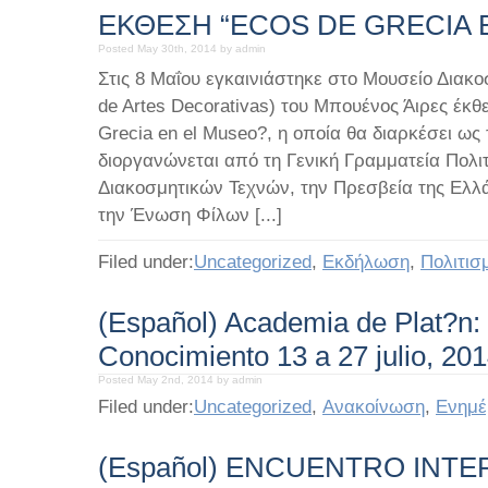
ΕΚΘΕΣΗ “ECOS DE GRECIA 
Posted May 30th, 2014 by admin
Στις 8 Μαΐου εγκαινιάστηκε στο Μουσείο Διακ
de Artes Decorativas) του Μπουένος Άιρες έκθ
Grecia en el Museo?, η οποία θα διαρκέσει ως 
διοργανώνεται από τη Γενική Γραμματεία Πολι
Διακοσμητικών Τεχνών, την Πρεσβεία της Ελλά
την Ένωση Φίλων [...]
Filed under:
Uncategorized
,
Εκδήλωση
,
Πολιτισ
(Español) Academia de Plat?n:
Conocimiento 13 a 27 julio, 20
Posted May 2nd, 2014 by admin
Filed under:
Uncategorized
,
Ανακοίνωση
,
Ενημ
(Español) ENCUENTRO INT