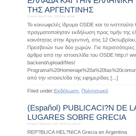
ΕΛΛΑΔΑ ΚΑΙ ΤΗΝ ΕΛΛΗΝΙΚΗ
ΤΗΣ ΑΡΓΕΝΤΙΝΗΣ
Posted March 4th, 2014 by admin
Το κοινωφελές ίδρυμα OSDE και το ινστιτούτο 
πραγματοποίησαν εκδήλωση προς τιμήν της ελ
κοινότητας στην Αργεντινή, στις 12 Οκτωβρίου,
Πρεσβειών των δύο χωρών. Για περισσότερες 
άρθρα από την ιστοσελίδα του OSDE http:// w
backend/upload/files/
Programa%20Homenaje%20a%20las%20comuni
από την ιστοσελίδα της εφημερίδας [...]
Filed under:
Εκδήλωση
,
Πολιτισμικό
(Español) PUBLICACI?N DE L
LUGARES SOBRE GRECIA
Posted February 13th, 2014 by admin
REP?BLICA HEL?NICA Grecia en Argentina