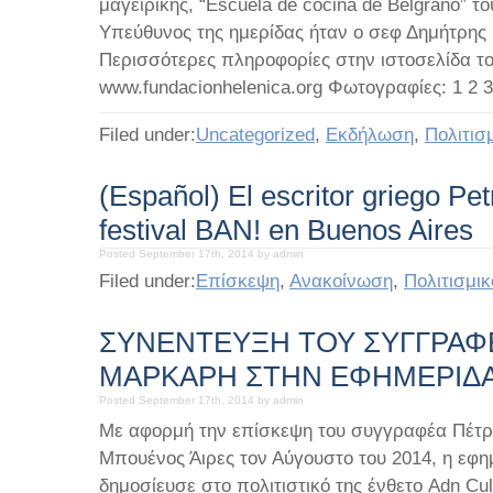
μαγειρικής, “Escuela de cocina de Belgrano” τ
Υπεύθυνος της ημερίδας ήταν ο σεφ Δημήτρη
Περισσότερες πληροφορίες στην ιστοσελίδα τ
www.fundacionhelenica.org Φωτογραφίες: 1 2 3 4
Filed under:
Uncategorized
,
Εκδήλωση
,
Πολιτισ
(Español) El escritor griego Pe
festival BAN! en Buenos Aires
Posted September 17th, 2014 by admin
Filed under:
Eπίσκεψη
,
Ανακοίνωση
,
Πολιτισμικ
ΣΥΝΕΝΤΕΥΞΗ ΤΟΥ ΣΥΓΓΡΑΦ
ΜΑΡΚΑΡΗ ΣΤΗΝ ΕΦΗΜΕΡΙΔΑ 
Posted September 17th, 2014 by admin
Με αφορμή την επίσκεψη του συγγραφέα Πέτ
Μπουένος Άιρες τον Αύγουστο του 2014, η εφη
δημοσίευσε στο πολιτιστικό της ένθετο Adn Cul