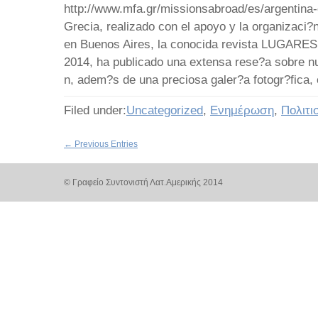
http://www.mfa.gr/missionsabroad/es/argentina-
Grecia, realizado con el apoyo y la organizaci
en Buenos Aires, la conocida revista LUGARES,
2014, ha publicado una extensa rese?a sobre nu
n, adem?s de una preciosa galer?a fotogr?fica, o
Filed under:
Uncategorized
,
Ενημέρωση
,
Πολιτι
← Previous Entries
© Γραφείο Συντονιστή Λατ.Αμερικής 2014